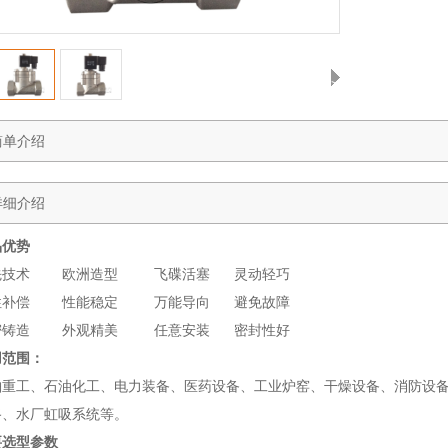
>
简单介绍
详细介绍
品优势
先技术
欧洲造型
飞碟活塞
灵动轻巧
性补偿
性能稳定
万能导向
避免故障
密铸造
外观精美
任意安装
密封性好
用范围：
舶重工、石油化工、电力装备、医药设备、工业炉窑、干燥设备、消防设
路、水厂虹吸系统等。
要选型参数