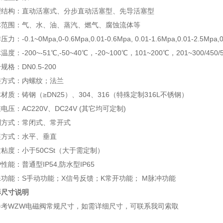
理结构：直动活塞式、分步直动活塞型、先导活塞型
体范围：气、水、油、蒸汽、燃气、腐蚀流体等
作压力：
-0.1~0Mpa,0-0.6Mpa,0.01-0.6Mpa, 0.01-1.6Mpa,0.01-2.5Mpa,
体温度：
-200~-51
℃
,-50~40
℃
，-20~100
℃
，101~200
℃
，201~300/450/
号规格：
DN0.5-200
接方式：内螺纹；法兰
体材质：铸钢（≥
DN25
）、
304
、
316
（特殊定制
316L
不锈钢）
准电压：
AC220V
、
DC24V (
其它均可定制
)
制方式：常闭式、常开式
装方式：水平、垂直
质粘度：小于
50CSt
（大于需定制）
护性能：普通型
IP54,
防水型
IP65
殊功能：
S
手动功能；
X
信号反馈；
K
常开功能；
M
脉冲功能
形尺寸
说明
参考
WZW
电磁阀常规尺寸，
如需详细尺寸，可联系我司索取