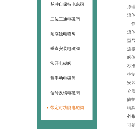
脉冲自保持电磁阀
原
流
二位三通电磁阀
工
流
耐腐蚀电磁阀
型
垂直安装电磁阀
连
阀
常开电磁阀
标
控
带手动电磁阀
安
介
信号反馈电磁阀
防
带定时功能电磁阀
特
外
可