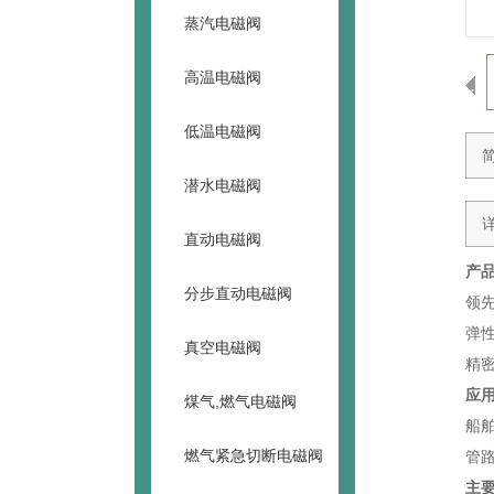
蒸汽电磁阀
高温电磁阀
<
低温电磁阀
潜水电磁阀
直动电磁阀
产
分步直动电磁阀
领
弹
真空电磁阀
精
应
煤气,燃气电磁阀
船
燃气紧急切断电磁阀
管
主